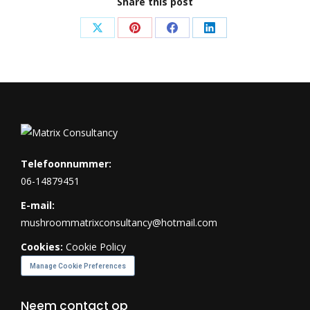
Share this post
Share
Share
Share
Share
on
on
on
on
X
Pinterest
Facebook
LinkedIn
Telefoonnummer:
06-14879451
E-mail:
mushroommatrixconsultancy@hotmail.com
Cookies:
Cookie Policy
Manage Cookie Preferences
Neem contact op