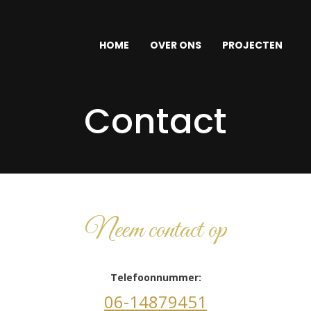
ER ONS
PROJECTEN
NIEUWS
VIDEOS
GALLERIJ
HOME
OVER ONS
PROJECTEN
Contact
Neem contact op
Telefoonnummer:
06-14879451