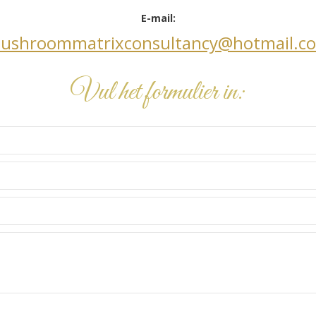
E-mail:
ushroommatrixconsultancy@hotmail.c
Vul het formulier in: